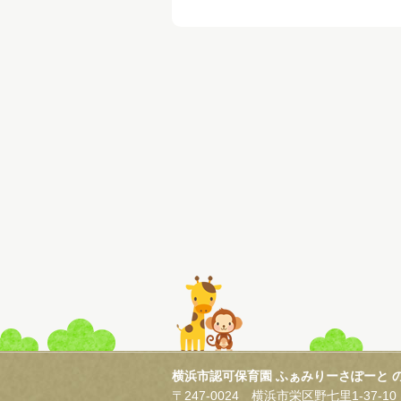
横浜市認可保育園 ふぁみりーさぽーと 
〒247-0024 横浜市栄区野七里1-37-10