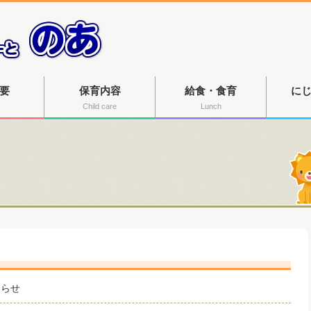
要
保育内容
給食・食育
に
Child care
Lunch
知らせ