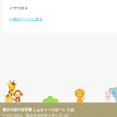
イザヤ43:4
<<前のページに戻る
横浜市認可保育園 ふぁみりーさぽーと のあ
〒247-0024 横浜市栄区野七里1-37-10